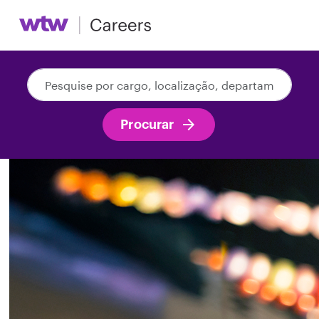
Pesquise
por
cargo,
Procurar
localização,
departamento,
categoria,
etc.