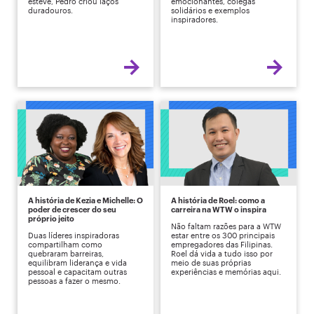
esteve, Pedro criou laços
emocionantes, colegas
duradouros.
solidários e exemplos
inspiradores.
A história de Kezia e Michelle: O
A história de Roel: como a
poder de crescer do seu
carreira na WTW o inspira
próprio jeito
Não faltam razões para a WTW
Duas líderes inspiradoras
estar entre os 300 principais
compartilham como
empregadores das Filipinas.
quebraram barreiras,
Roel dá vida a tudo isso por
equilibram liderança e vida
meio de suas próprias
pessoal e capacitam outras
experiências e memórias aqui.
pessoas a fazer o mesmo.