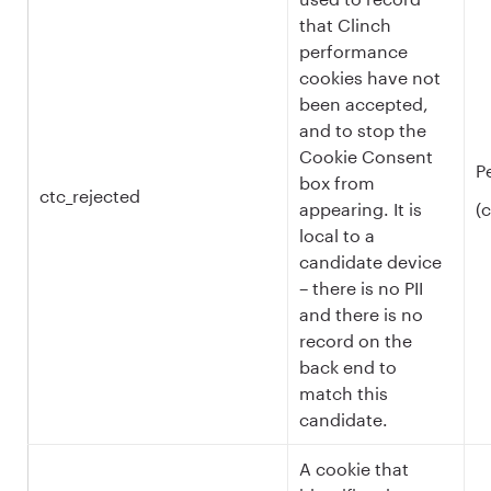
that Clinch
performance
cookies have not
been accepted,
and to stop the
Cookie Consent
P
box from
ctc_rejected
appearing. It is
(
local to a
candidate device
– there is no PII
and there is no
record on the
back end to
match this
candidate.
A cookie that