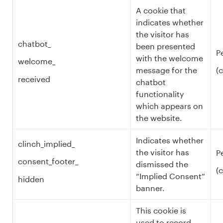
A cookie that
indicates whether
the visitor has
chatbot_
been presented
P
with the welcome
welcome_
message for the
(
received
chatbot
functionality
which appears on
the website.
Indicates whether
clinch_implied_
the visitor has
P
consent_footer_
dismissed the
(
“Implied Consent”
hidden
banner.
This cookie is
used to record