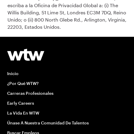
escriba a la Oficina de Privacidad Global a: (i) The
Willis Building, 51 Lime St, Londres EC3M 7DQ, Reino
Unido; o (ii) 800 North Glebe Rd., Arlington, Virginia,
22203, Estados Unidos.
Inicio
¿Por Qué WTW?
Carreras Profesionales
Early Careers
La Vida En WTW
Únase A Nuestra Comunidad De Talentos
Buscar Empleos