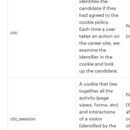
identifies the
candidate if they
had agreed to the
cookie policy.
P
Each time a user
ctc
takes an action on
(
the career site, we
examine the
identifier in the
cookie and look
up the candidate.
A cookie that ties
together all the
P
activity (page
views, forms, etc)
(
and interactions
a
ctc_session
of a visitor
c
(identified by the
o