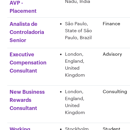
Nadu, India
AVP -
Placement
São Paulo,
Finance
Analista de
State of São
Controladoria
Paulo, Brazil
Senior
London,
Advisory
Executive
England,
Compensation
United
Consultant
Kingdom
London,
Consulting
New Business
England,
Rewards
United
Consultant
Kingdom
Stockholm,
Student
Working