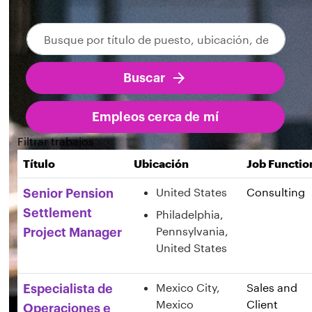
Busque
Saltar a los resultados de búsqueda de empleo
por
título
Buscar
de
puesto,
ubicación,
Empleos cerca de mí
departamento,
Filtrar trabajos
categoría,
Título
Ubicación
Job Functio
etc.
United States
Consulting
Senior Pension
Settlement
Philadelphia,
Pennsylvania,
Project Manager
United States
Mexico City,
Sales and
Especialista de
Mexico
Client
Operaciones e