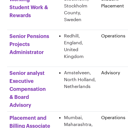
Stockholm
Placement
Student Work &
County,
Rewards
Sweden
Redhill,
Operations
Senior Pensions
England,
Projects
United
Administrator
Kingdom
Amstelveen,
Advisory
Senior analyst
North Holland,
Executive
Netherlands
Compensation
& Board
Advisory
Mumbai,
Operations
Placement and
Maharashtra,
Billing Associate