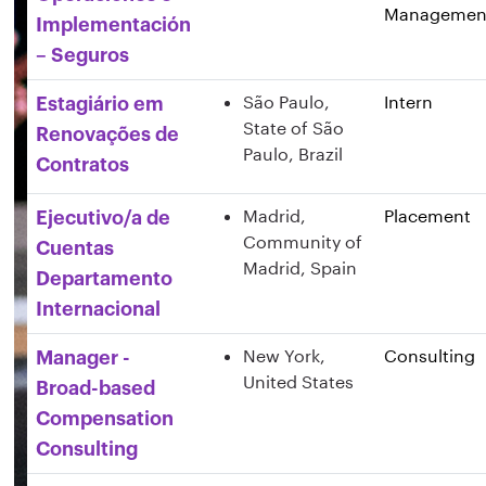
Managemen
Implementación
– Seguros
São Paulo,
Intern
Estagiário em
State of São
Renovações de
Paulo, Brazil
Contratos
Madrid,
Placement
Ejecutivo/a de
Community of
Cuentas
Madrid, Spain
Departamento
Internacional
New York,
Consulting
Manager -
United States
Broad-based
Compensation
Consulting