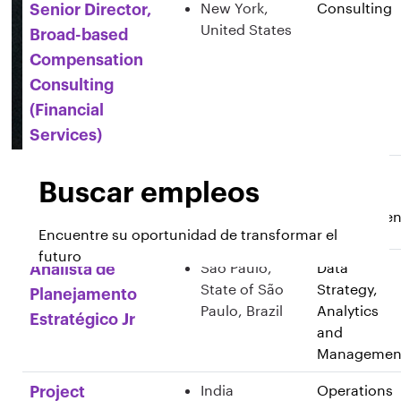
New York,
Consulting
Senior Director,
United States
Broad-based
Compensation
Consulting
(Financial
Services)
Porto, Porto
Sales and
Gestor de Conta
Buscar empleos
District,
Client
- Risk & Broking
Portugal
Managemen
Encuentre su oportunidad de transformar el
futuro
São Paulo,
Data
Analista de
State of São
Strategy,
Planejamento
Paulo, Brazil
Analytics
Estratégico Jr
and
Managemen
India
Operations
Project