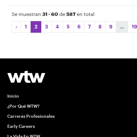
Se muestran
31 - 60
de
587
en total
‹
1
2
3
4
5
6
7
8
9
…
19
Inicio
¿Por Qué WTW?
Carreras Profesionales
Early Careers
La Vida En WTW