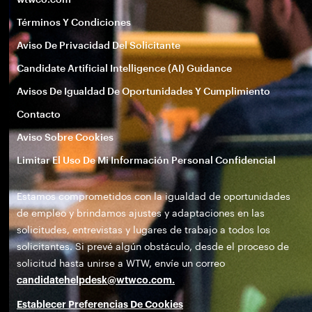
Términos Y Condiciones
Aviso De Privacidad Del Solicitante
Candidate Artificial Intelligence (AI) Guidance
Avisos De Igualdad De Oportunidades Y Cumplimiento
Contacto
Aviso Sobre Cookies
Limitar El Uso De Mi Información Personal Confidencial
Estamos comprometidos con la igualdad de oportunidades
de empleo y brindamos ajustes y adaptaciones en las
solicitudes, entrevistas y lugares de trabajo a todos los
solicitantes. Si prevé algún obstáculo, desde el proceso de
solicitud hasta unirse a WTW, envíe un correo
candidatehelpdesk@wtwco.com
.
Establecer Preferencias De Cookies