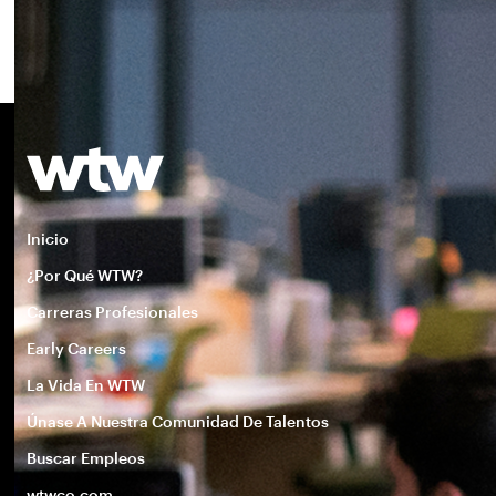
Inicio
¿Por Qué WTW?
Carreras Profesionales
Early Careers
La Vida En WTW
Únase A Nuestra Comunidad De Talentos
Buscar Empleos
wtwco.com