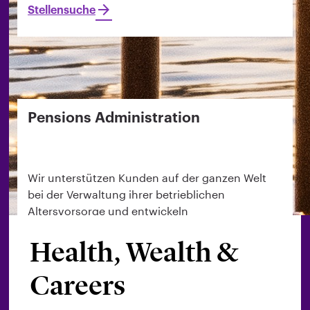
Stellensuche
Pensions Administration
Wir unterstützen Kunden auf der ganzen Welt
bei der Verwaltung ihrer betrieblichen
Altersvorsorge und entwickeln
maßgeschneiderte Lösungen, die ihren
Health, Wealth &
individuellen Bedürfnissen entsprechen.
Gemeinsam stellen wir die präzise Bereitstellung
Careers
von Benefits sicher, kommunizieren mit den
Mitgliedern und helfen unseren Kunden, sich in