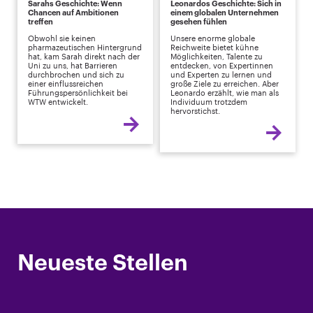
Sarahs Geschichte: Wenn
Leonardos Geschichte: Sich in
Chancen auf Ambitionen
einem globalen Unternehmen
treffen
gesehen fühlen
Obwohl sie keinen
Unsere enorme globale
pharmazeutischen Hintergrund
Reichweite bietet kühne
hat, kam Sarah direkt nach der
Möglichkeiten, Talente zu
Uni zu uns, hat Barrieren
entdecken, von Expertinnen
durchbrochen und sich zu
und Experten zu lernen und
einer einflussreichen
große Ziele zu erreichen. Aber
Führungspersönlichkeit bei
Leonardo erzählt, wie man als
WTW entwickelt.
Individuum trotzdem
hervorstichst.
Neueste Stellen