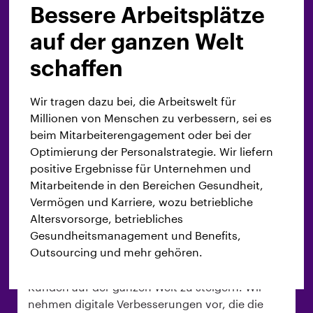
regulatorischen und betrieblichen
Bessere Arbeitsplätze
Komplexitäten zurechtzufinden. Außerdem
entwickeln wir Innovationen und verbessern
auf der ganzen Welt
unsere Technologie, um erstklassige
schaffen
Dienstleistungen zu liefern, die Vertrauen und
langfristigen Wert schaffen.
Wir tragen dazu bei, die Arbeitswelt für
Millionen von Menschen zu verbessern, sei es
Stellensuche
beim Mitarbeiterengagement oder bei der
Optimierung der Personalstrategie. Wir liefern
positive Ergebnisse für Unternehmen und
Mitarbeitende in den Bereichen Gesundheit,
Technology & Data
Vermögen und Karriere, wozu betriebliche
Altersvorsorge, betriebliches
Gesundheitsmanagement und Benefits,
Outsourcing und mehr gehören.
Wir entwickeln innovative Programme. Wir
finden neue Wege, um die Effizienz unserer
Kunden auf der ganzen Welt zu steigern. Wir
nehmen digitale Verbesserungen vor, die die