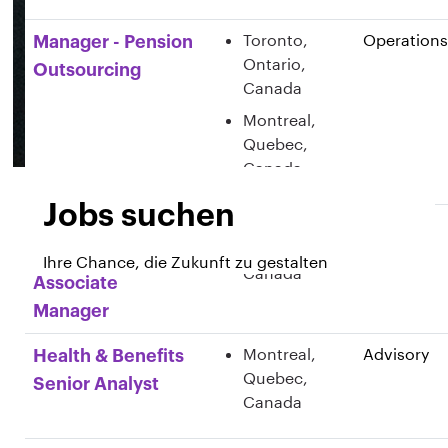
Toronto,
Operations
Manager - Pension
Ontario,
Outsourcing
Canada
Montreal,
Quebec,
Canada
Jobs suchen
Montreal,
Advisory
Health & Benefits
Quebec,
Consulting
Ihre Chance, die Zukunft zu gestalten
Canada
Associate
Manager
Montreal,
Advisory
Health & Benefits
Quebec,
Senior Analyst
Canada