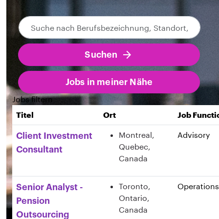
Suche
Zu den Job-Suchergebnissen springen
nach
Berufsbezeichnung,
Suchen
Standort,
Abteilung,
Kategorie
Jobs in meiner Nähe
usw.
Jobs filtern
Titel
Ort
Job Functi
Montreal,
Advisory
Client Investment
Quebec,
Consultant
Canada
Toronto,
Operations
Senior Analyst -
Ontario,
Pension
Canada
Outsourcing