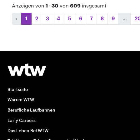
Anzeigen von
1 - 30
von
609
insgesamt
‹
1
2
3
4
5
6
7
8
9
…
2
Startseite
Warum WTW
Berufliche Laufbahnen
Early Careers
Das Leben Bei WTW