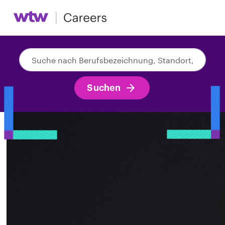
Suche
nach
Berufsbezeichnung,
Suchen
Standort,
Abteilung,
Kategorie
usw.