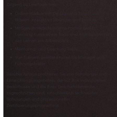
Zugang zu Lerntools wie:
Online-Module mit On-Demand-Zugriff auf
Wissen, interaktive Übungen und Toolkits
Maßgeschneiderte interne Portale und E-
Learning-Kurse sowie Tools und Anleitungen für
das Lernen am Arbeitsplatz
Mentoring- und Coaching-Tools
Von Trainern geleitete Kurse für Manager und
Führungskräfte
Darüber hinaus profitieren Sie von Schulungs- und
Entwicklungsangeboten, die auf Ihre individuellen
Bedürfnisse und die Ihres Geschäftsbereichs
zugeschnitten sind, einschließlich technischer
Schulungen und professioneller
Zertifizierungsprogramme.