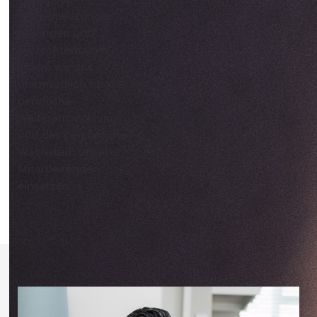
Spitzenleistungen
erbringen und
aufrechterhalten,
indem wir uns
unermüdlich für die
berufliche
Weiterentwicklung
und das persönliche
Wachstum unserer
Mitarbeitenden
einsetzen.