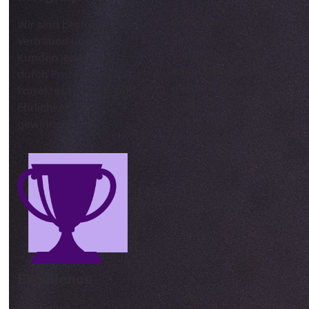
Wir hören einander zu
Wir sind bestrebt, das
und lernen
Vertrauen unserer
voneinander. Wir
Kunden jeden Tag
feiern Unterschiede,
durch Professionalität,
pflegen eine inklusive
korrektes Handeln und
Kultur und sind
Ehrlichkeit zu
aufgeschlossen bei
gewinnen.
unserer Arbeit.
Excellence
Wir wollen