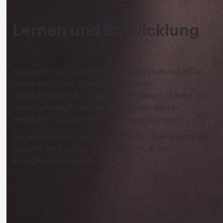
Lernen und Entwicklung
Neugier ist der Schlüssel zum Wachstum bei WTW.
Unabhängig von Ihrer Rolle und dem
Geschäftsbereich, in dem Sie einsteigen, finden Sie
unzählige Möglichkeiten, Ihre Fähigkeiten zu
entwickeln und Ihre Karriere voranzubringen.
Sie lernen jeden Tag – sowohl durch Ihre spannende
Tätigkeit als auch im Austausch mit Ihren
Kolleginnen und Kollegen.