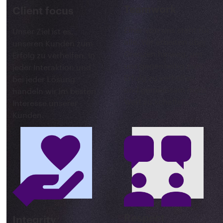
Teamwork
Client focus
Einer von uns steht für
Unser Ziel ist es,
alle. Wir arbeiten über
unseren Kunden zum
Grenzen hinweg, um
Erfolg zu verhelfen. In
uns gegenseitig zum
jeder Interaktion und
Erfolg zu verhelfen
bei jeder Lösung
und gemeinsam mehr
handeln wir im besten
Wert zu schaffen.
Interesse unserer
Kunden.
Respect
Integrity