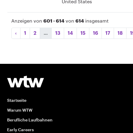
United States
Anzeigen von
601 - 614
von
614
insgesamt
‹
1
2
…
13
14
15
16
17
18
1
Startseite
Warum WTW
Berufliche Laufbahnen
Early Careers