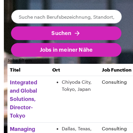
Suche
Zu den Job-Suchergebnissen springen
nach
Berufsbezeichnung,
Suchen
Standort,
Abteilung,
Kategorie
Jobs in meiner Nähe
usw.
Jobs filtern
Titel
Ort
Job Function
Chiyoda City,
Consulting
Integrated
Tokyo, Japan
and Global
Solutions,
Director-
Tokyo
Dallas, Texas,
Consulting
Managing