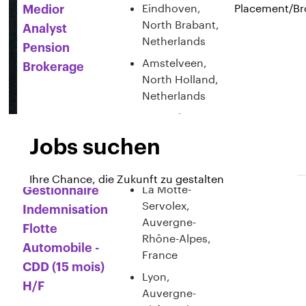
Eindhoven,
Placement/Br
Medior
North Brabant,
Analyst
Netherlands
Pension
Amstelveen,
Brokerage
North Holland,
Netherlands
Rotterdam,
South Holland,
Jobs suchen
Netherlands
Ihre Chance, die Zukunft zu gestalten
La Motte-
Gestionnaire
Servolex,
Indemnisation
Auvergne-
Flotte
Rhône-Alpes,
Automobile -
France
CDD (15 mois)
Lyon,
H/F
Auvergne-