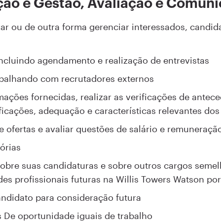
ção e Gestão, Avaliação e Comun
derar ou de outra forma gerenciar interessados, candi
incluindo agendamento e realização de entrevistas
trabalhando com recrutadores externos
ormações fornecidas, realizar as verificações de antece
ificações, adequação e características relevantes do
e ofertas e avaliar questões de salário e remuneraçã
órias
bre suas candidaturas e sobre outros cargos semel
des profissionais futuras na Willis Towers Watson po
ndidato para consideração futura
s De oportunidade iguais de trabalho