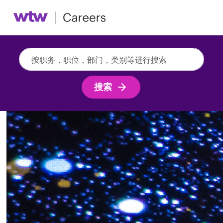
按
职
务，
搜索
职
位，
部
门，
类
别
等
进
行
搜
索