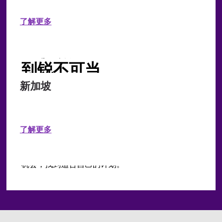
我们的计划
了解更多
从职场启航
到锐不可当
新加坡
如果您带着求知欲、开放心态和远大理想而来，我
们的 Early Careers Programs（早期职业生涯计
划）非常适合开启您的 WTW 旅程。从
Apprenticeships、Graduate Programs 到
了解更多
Internships 和 Placements，我们提供的每一个计
划都是学习、经验和支持的强有力结合。把握这些
机会，找到适合自己的计划。