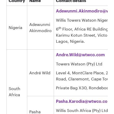
Country
Name
Contact details
Adewunmi.Akinmodiro@wtw
Willis Towers Watson Nigeria 
Adewunmi
Nigeria
th
6
Floor, Africa RE Building. P
Akinmodiro
Karimu Kotun Street, Victoria 
Lagos, Nigeria.
Andre.Wild@wtwco.com
Towers Watson (Pty) Ltd
André Wild
Level 4, MontClare Place, 23 
Road, Claremont, Cape Town,
Private Bag X30, Rondebosch,
South
Africa
Pasha.Karodia@wtwco.com
Willis South Africa (Pty) Ltd
Pasha